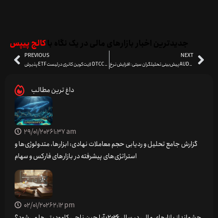
جدیدترین اخبار بازارهای مالی در یک نگاه با
کالج پیپس
PREVIOUS
NEXT
پیش‌بینی تحلیلگران سیتی: افزایش نرخ AUD/NZD و ریسک نزولی برای NZD/JPY
پذیرش ETF لایت‌کوین کانری در لیست DTCC قبل از تأیید کمیسیون بورس و اوراق بهادار آمریکا
داغ ترین مطالب
29/01/2026
1:37 am
گزارش جامع تحلیل و ردیابی حجم معاملات نهادی: ابزارها، متدولوژی‌ها و
استراتژی‌های پیشرفته در بازارهای فارکس و سهام
02/01/2026
2:12 pm
چشم‌انداز بازارهای مالی در سال ۲۰۲۶؛ آیا چین ناجی کامودیتی‌ها می‌شود؟