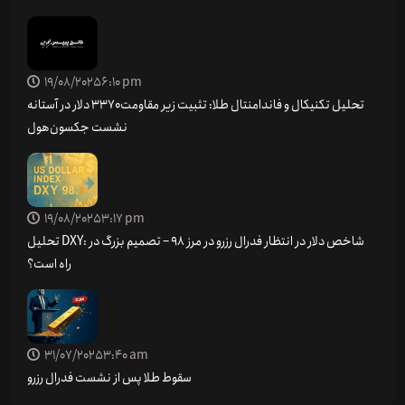
19/08/2025
6:10 pm
تحلیل تکنیکال و فاندامنتال طلا: تثبیت زیر مقاومت ۳۳۷۰ دلار در آستانه
نشست جکسون‌هول
19/08/2025
3:17 pm
تحلیل DXY: شاخص دلار در انتظار فدرال رزرو در مرز 98 – تصمیم بزرگ در
راه است؟
31/07/2025
3:40 am
سقوط طلا پس از نشست فدرال رزرو