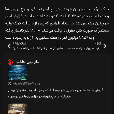
بانک مرکزی تسهیل این چرخه را در سپتامبر آغاز کرد و نرخ بهره را 100
واحد پایه به محدوده 4.25 تا 4.50 درصد کاهش داد. در گزارش اخیر
همچنین مشخص شد که تعداد افرادی که پس از دریافت کمک اولیه
مستمراً به صورت کلی حقوق دریافت می‌کنند، 18,000 نفر کاهش یافته
و به 1.859 میلیون نفر در هفته منتهی به 4 ژانویه رسیده است.
PREVIOUS
NEXT
افزایش ناچیز 0.1 درصدی قیمت‌های واردات ایالات متحده در ماه دسامبر
“پتانسیل ادامه سودآوری S&P حتی پس از دو سال عملکرد قوی “
داغ ترین مطالب
29/01/2026
1:37 am
گزارش جامع تحلیل و ردیابی حجم معاملات نهادی: ابزارها، متدولوژی‌ها و
استراتژی‌های پیشرفته در بازارهای فارکس و سهام