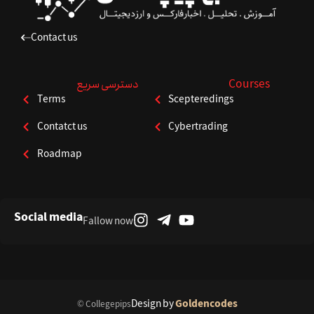
Contact us
Courses
دسترسی سریع
Terms
Scepteredings
Contatct us
Cybertrading
Roadmap
Social media
Fallow now
Design by
Goldencodes
© Collegepips