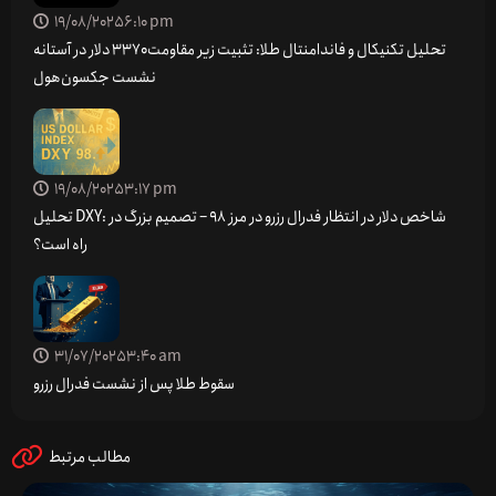
19/08/2025
6:10 pm
تحلیل تکنیکال و فاندامنتال طلا: تثبیت زیر مقاومت ۳۳۷۰ دلار در آستانه
نشست جکسون‌هول
19/08/2025
3:17 pm
تحلیل DXY: شاخص دلار در انتظار فدرال رزرو در مرز 98 – تصمیم بزرگ در
راه است؟
31/07/2025
3:40 am
سقوط طلا پس از نشست فدرال رزرو
مطالب مرتبط