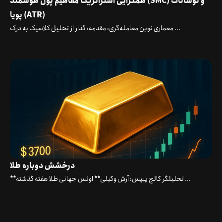
همگرایی استراتژیک مفاهیم پول هوشمند (SMC) و نوسانات
پویا (ATR)
معماری نوین معامله‌گری: مقدمه: گذار از تحلیل کلاسیک به درک ...
درخشش دوباره طلا
**تحلیلگر کالج پیپس: آرش وکیلی** اونس جهانی طلا هفته گذشته ...