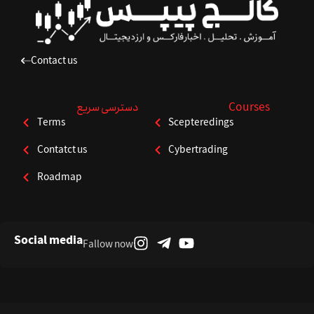
Contact us
Courses
دسترسی سریع
Terms
Scepteredings
Contatct us
Cybertrading
Roadmap
Social media
Fallow now