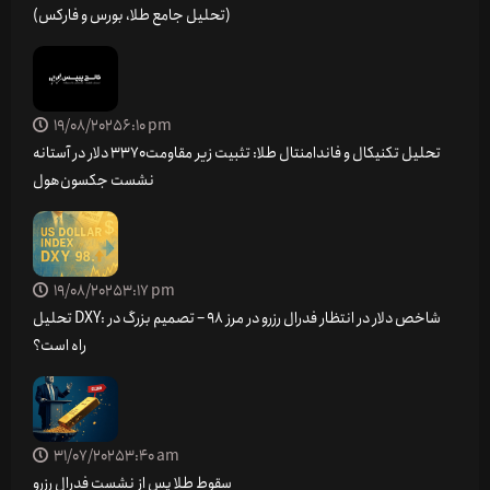
(تحلیل جامع طلا، بورس و فارکس)
19/08/2025
6:10 pm
تحلیل تکنیکال و فاندامنتال طلا: تثبیت زیر مقاومت ۳۳۷۰ دلار در آستانه
نشست جکسون‌هول
19/08/2025
3:17 pm
تحلیل DXY: شاخص دلار در انتظار فدرال رزرو در مرز 98 – تصمیم بزرگ در
راه است؟
31/07/2025
3:40 am
سقوط طلا پس از نشست فدرال رزرو