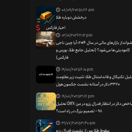
08/09/2025
1:26 am
درخشش دوباره طلا
اخبار فارکس
الگوهای نموداری برگشت روند
02/01/2026
2:12 pm
چشم‌انداز بازارهای مالی در سال ۲۰۲۶؛ آیا چین ناجی
ن می‌دهند روند فعلی در حال تغییر جهت است.اگر الگوی
کامودیتی‌ها می‌شود؟ (تحلیل جامع طلا، بورس و
که روند برگشت خواهد کرد و قیمت به‌زودی کاهش خواهد
فارکس)
19/08/2025
6:10 pm
یل تکنیکال و فاندامنتال طلا: تثبیت زیر مقاومت
گشت روند می‌دهند. می‌توانید هر شش الگو را نام ببرید؟
۳۳۷۰ دلار در آستانه نشست جکسون‌هول
3:17 pm
19/08/2025
الگوی سقف دوقلو (دو قله)
تحلیل DXY: شاخص دلار در انتظار فدرال رزرو در مرز
الگوی کف دوقلو (دو دره)
98 – تصمیم بزرگ در راه است؟
الگوی سر و شانه (سه قله)
31/07/2025
3:40 am
سقوط طلا پس از نشست فدرال رزرو
الگوی سر و شانه معکوس