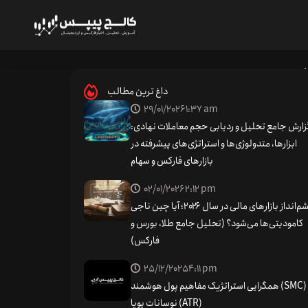
12)
داغ ترین مطالب
29/01/2026
1:37 am
زارش جامع تحلیل و ردیابی حجم معاملات نهادی:
ابزارها، متدولوژی‌ها و استراتژی‌های پیشرفته در
بازارهای فارکس و سهام
 داده‌ایم. خیلی خسته شدیم، پس وقت آن رسیده است که ما
02/01/2026
2:12 pm
کنار برویم و ادامه کار را به شما بسپاریم…
چشم‌انداز بازارهای مالی در سال ۲۰۲۶؛ آیا چین ناجی
کامودیتی‌ها می‌شود؟ (تحلیل جامع طلا، بورس و
فارکس)
25/12/2025
4:11 pm
موداری بحث خواهیم کرد تا به بتوانید از آنها به نفع خود
همگرایی استراتژیک مفاهیم پول هوشمند (SMC) و
ه استفاده از آنها را بیاموزیم؛ و با این همه ابزار جدید در
نوسانات پویا (ATR)