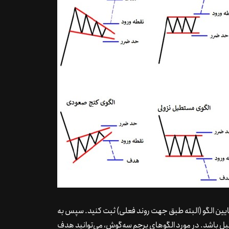
 پایین الگو (البته طبق جهت روند فعلی) ثبت کنید. سپس به
یل باشد. در مورد الگوهای پرچم سه‌گوش، می‌توانید هدف