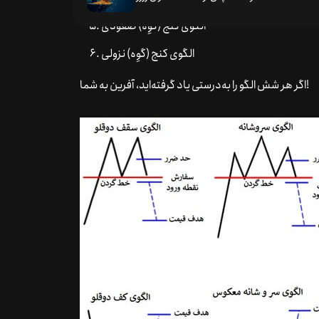
الگوی کنج (گوِه) صعودی
الگوی کنج (گوِه) نزولی
اگر هر شش الگو را به‌درستی یاد گرفته‌اید، آفرین به شما!