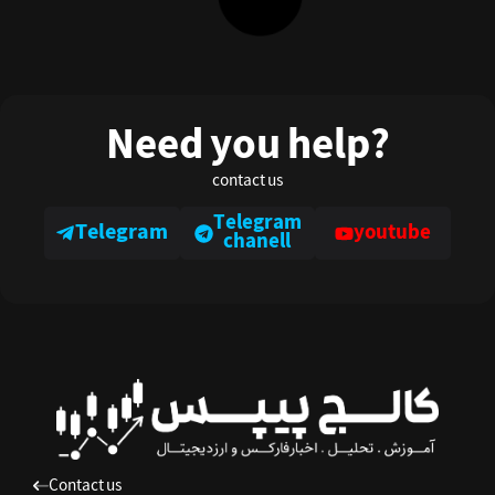
تحلیل هفتگی قیمت نفت WTI | فشار عرضه جهانی و
چشم‌انداز صعود در بلندمدت
در این تحلیل، نگاهی جامع به وضعیت نفت خام WTI ...