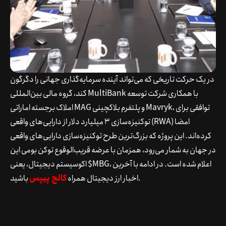
در یک حرکت تاریخی که می‌تواند آینده سرمایه‌گذاری جهانی را دگرگون
کند، گروه مالی بین‌المللی MultiBank با همکاری شرکت توسعه
املاک برجسته اماراتی MAG و پلتفرم بلاکچینی Mavryk، توافقی برای
توکنیزه‌سازی ۳ میلیارد دلار از دارایی‌های واقعی (RWA) امضا
کرده‌اند. این پروژه که بزرگ‌ترین طرح توکنیزه‌سازی دارایی‌های واقعی
در جهان به شمار می‌رود، همزمان با عرضه قریب‌الوقوع توکن بومی این
اکوسیستم دیجیتال، یعنی $MBG، اعلام شده است. در ادامه با آخرین
باشید.
اخبار ارز دیجیتال همراه
کالج پیپس