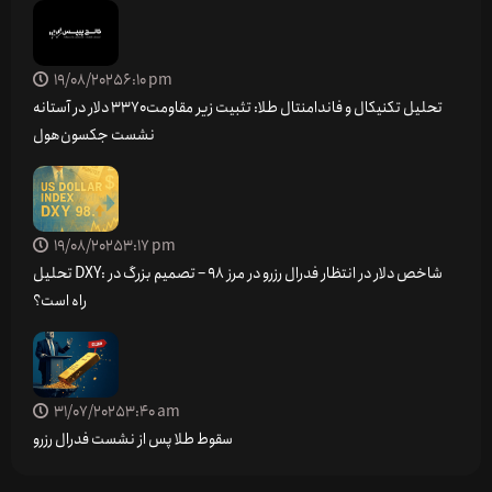
19/08/2025
6:10 pm
تحلیل تکنیکال و فاندامنتال طلا: تثبیت زیر مقاومت ۳۳۷۰ دلار در آستانه
نشست جکسون‌هول
19/08/2025
3:17 pm
تحلیل DXY: شاخص دلار در انتظار فدرال رزرو در مرز 98 – تصمیم بزرگ در
راه است؟
31/07/2025
3:40 am
سقوط طلا پس از نشست فدرال رزرو