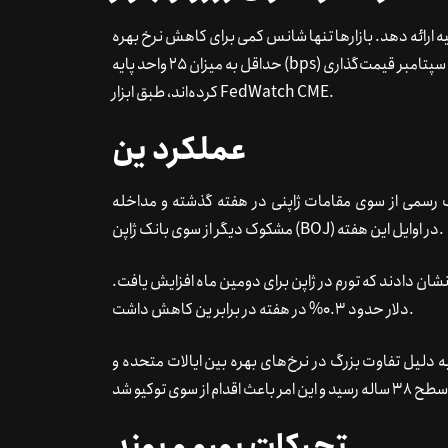
یه ارائه دهد. بازارها تنها شانس کمی برای کاهش نرخ بهره
حداقل به میزان 25 واحد پایه (bps) را انتظار دارند، در حالی که تقریباً به طور کامل کاهش را در نشست سپتامبر قیمت‌گذاری
کرده‌اند، طبق ابزار FedWatch CME.
عملکرد ین
ک رسمی از سوی مقامات ژاپنی در هفته گذشته و مداخله
مشکوک دیگر از سوی بانک ژاپن (BOJ) در اوایل این هفته.
ه داده‌ها نشان دادند که تورم در ژاپن برای دومین ماه افزایش یافت.
دلار حدود 0.3% در هفته در برابر ین کاهش داشت.
دتاً به دلیل تفاوت بزرگ در نرخ‌های بهره بین ایالات متحده و
تحرکات یورو و پوند