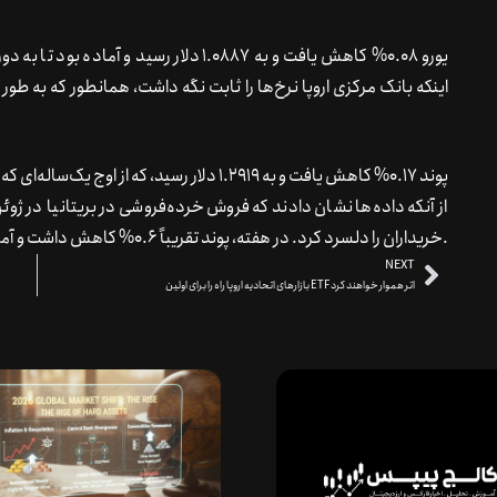
یورو 0.08% کاهش یافت و به 1.0887 دلار رسی
اینکه بانک مرکزی اروپا نرخ‌ها را ثابت نگه داشت، همانطور که به طو
پوند 0.17% کاهش یافت و به 1.2919 دلار رسید، ک
از آنکه داده‌ها نشان دادند که فروش خرده‌فروشی در بریتانیا در ژو
خریداران را دلسرد کرد. در هفته، پوند تقریباً 0.6% کاهش داشت و آماده بود تا به دوره سه هفته‌ای افزایش‌های خود پایان دهد.
NEXT
بازارهای اتحادیه اروپا راه را برای اولین ETF اتر هموار خواهند کرد