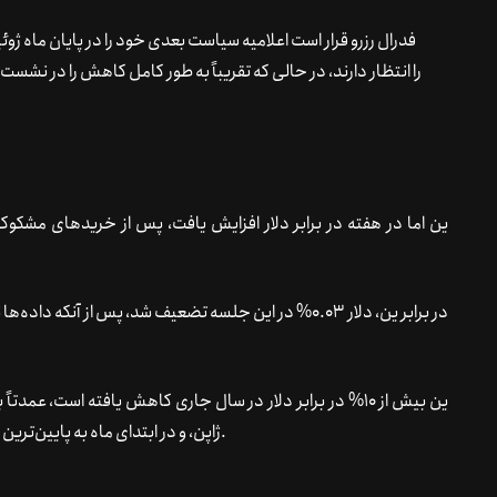
فدرال رزرو قرار است اعلامیه سیاست بعدی خود را در پایان ماه ژوئ
ین اما در هفته در برابر دلار افزایش یافت، پس از خریدهای مشکو
در برابر ین، دلار 0.03% در این جلسه تضعیف شد، پس از آنک
ین بیش از 10% در برابر دلار در سال جاری کاهش یافته است، عم
ژاپن، و در ابتدای ماه به پایین‌ترین سطح 38 ساله رسید و این امر باعث اقدام از سوی توکیو شد.