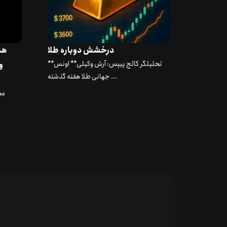
درخشش دوباره طلا
هم
**تحلیلگر کالج پیپس: آرش وکیلی** اونس
جهانی طلا هفته گذشته ...
مع