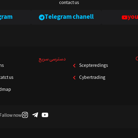
contact us
gram
Telegram chanell
you
دسترسی سریع
ms
Scepteredings
atct us
Cybertrading
dmap
Fallow now