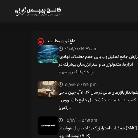
افزایش هفتگی دلار در پی قطعی سایبری
داغ ترین مطالب
29/01/2026
1:37 am
زارش جامع تحلیل و ردیابی حجم معاملات نهادی:
ابزارها، متدولوژی‌ها و استراتژی‌های پیشرفته در
بازارهای فارکس و سهام
02/01/2026
2:12 pm
چشم‌انداز بازارهای مالی در سال ۲۰۲۶؛ آیا چین ناجی
کامودیتی‌ها می‌شود؟ (تحلیل جامع طلا، بورس و
فارکس)
25/12/2025
4:11 pm
همگرایی استراتژیک مفاهیم پول هوشمند (SMC) و
نوسانات پویا (ATR)