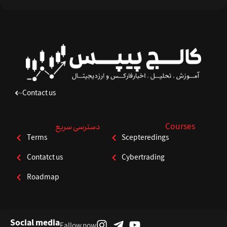
Contact us
Courses
دسترسی سریع
Terms
Scepteredings
Contatct us
Cybertrading
Roadmap
Social media
Fallow now