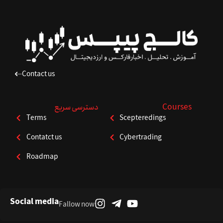
Contact us
Courses
دسترسی سریع
Terms
Scepteredings
Contatct us
Cybertrading
Roadmap
Social media
Fallow now