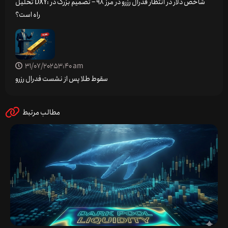
تحلیل DXY: شاخص دلار در انتظار فدرال رزرو در مرز 98 – تصمیم بزرگ در
راه است؟
31/07/2025
3:40 am
سقوط طلا پس از نشست فدرال رزرو
مطالب مرتبط