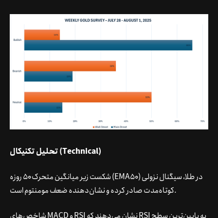
تحلیل تکنیکال (Technical)
شکست زیر میانگین متحرک ۵۰ روزه (EMA50) در طلا، سیگنال نزولی
کوتاه‌مدت صادر کرده و نشان‌دهنده ضعف مومنتوم است.
شاخص‌های MACD و RSI نشان می‌دهند که RSI به پایین‌ترین سطح