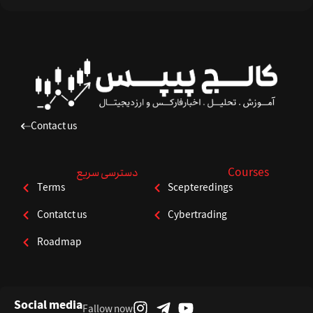
Contact us
Courses
دسترسی سریع
Terms
Scepteredings
Contatct us
Cybertrading
Roadmap
Social media
Fallow now