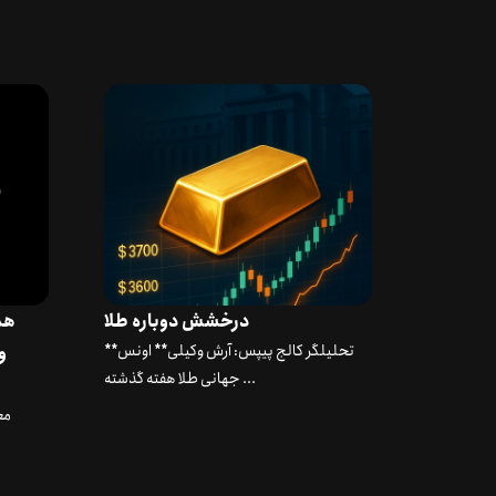
درخشش دوباره طلا
هم
**تحلیلگر کالج پیپس: آرش وکیلی** اونس
جهانی طلا هفته گذشته ...
مع