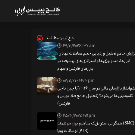
Ho
ه ایلان ماسک برای مقابله با کلاهبرداری
داغ ترین مطالب
29/01/2026
1:37 am
زارش جامع تحلیل و ردیابی حجم معاملات نهادی:
ابزارها، متدولوژی‌ها و استراتژی‌های پیشرفته در
بازارهای فارکس و سهام
02/01/2026
2:12 pm
چشم‌انداز بازارهای مالی در سال ۲۰۲۶؛ آیا چین ناجی
کامودیتی‌ها می‌شود؟ (تحلیل جامع طلا، بورس و
فارکس)
25/12/2025
4:11 pm
همگرایی استراتژیک مفاهیم پول هوشمند (SMC) و
نوسانات پویا (ATR)