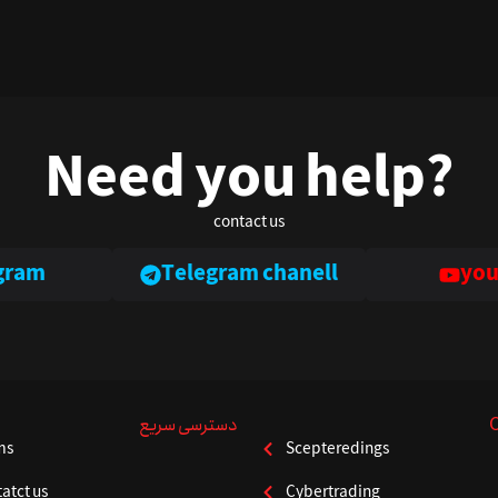
Need you help?
contact us
gram
Telegram chanell
you
دسترسی سریع
ms
Scepteredings
atct us
Cybertrading