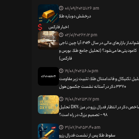
08/09/2025
1:26 am
درخشش دوباره طلا
افی بایننس به ایلان
اخبار فارکس
02/01/2026
2:12 pm
کلاهبرداری در پلتفرم
چشم‌انداز بازارهای مالی در سال ۲۰۲۶؛ آیا چین ناجی
کامودیتی‌ها می‌شود؟ (تحلیل جامع طلا، بورس و
اجتماعی ایکس
فارکس)
19/08/2025
6:10 pm
داری ارزهای دیجیتال در پلتفرم اجتماعی ایکس اعلام کرده
یل تکنیکال و فاندامنتال طلا: تثبیت زیر مقاومت
 با این مشکل خواهد گرفت یا خیر. این نگرانی ناشی از
۳۳۷۰ دلار در آستانه نشست جکسون‌هول
ت. او همچنین اشتراک‌گذاری حساب‌های کاربری را افزوده
19/08/2025
3:17 pm
که هویت واقعی افراد را جعل کرده‌اند.
تحلیل DXY: شاخص دلار در انتظار فدرال رزرو در مرز
PREVIOUS
98 – تصمیم بزرگ در راه است؟
سوئیس
31/07/2025
3:40 am
سقوط طلا پس از نشست فدرال رزرو