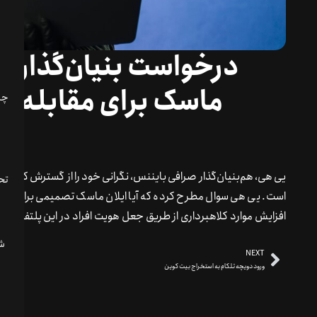
درخواست بنیان‌گذار صر
ماسک برای مقابله با 
یی هی، هم‌بنیان‌گذار صرافی بایننس، نگرانی خود را از گسترش کلاهبر
تحل
است. یی هی سوال مطرح کرده که آیا ایلان ماسک تصمیمی برای مقابله
افزایش موارد کلاهبرداری از طریق جعل هویت افراد در این پلتفرم اس
NEXT
ورود دویچه تلکام به استخراج بیت کوین