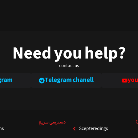
Need you help?
contact us
gram
Telegram chanell
you
دسترسی سریع
ms
Scepteredings