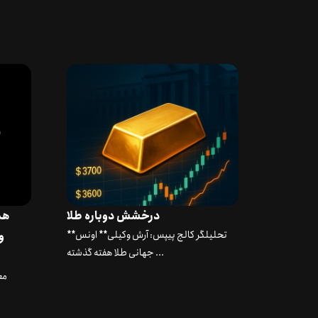
درخشش دوباره طلا
هم
**تحلیلگر کالج پیپس: آرش وکیلی** اونس
جهانی طلا هفته گذشته ...
مع