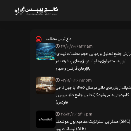
لیل فرمان اجرایی ترامپ
/
Home
ی‌های دیجیتال؛ تحلیل فرمان اجرایی ترامپ
داغ ترین مطالب
29/01/2026
1:37 am
زارش جامع تحلیل و ردیابی حجم معاملات نهادی:
ابزارها، متدولوژی‌ها و استراتژی‌های پیشرفته در
بازارهای فارکس و سهام
02/01/2026
2:12 pm
چشم‌انداز بازارهای مالی در سال ۲۰۲۶؛ آیا چین ناجی
کامودیتی‌ها می‌شود؟ (تحلیل جامع طلا، بورس و
فارکس)
25/12/2025
4:11 pm
همگرایی استراتژیک مفاهیم پول هوشمند (SMC) و
نوسانات پویا (ATR)