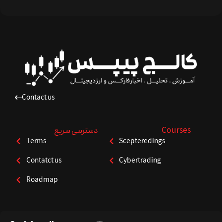
Contact us
Courses
دسترسی سریع
Terms
Scepteredings
Contatct us
Cybertrading
Roadmap