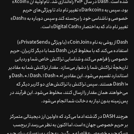
شده است. Dash در سال 2014 راه‌اندازی شد. نام اولیۀ آن «Xcoin»
بود، سپس به «
Darkcoin
» تغییر نام داد تا ویژگی‌های حریم
خصوصی و ناشناسی خود را برجسته کند و سپس دوباره به «Dash»
تغییر نام داد که به اختصار «Digital Cash» است.
Dash از روشی به نام «CoinJoin» (با ویژگی «PrivateSend»)
استفاده می‌کند که با مخلوط کردن Dash شما با دیگر کاربران، حریم
خصوصی را فراهم می‌کند و شناسایی تراکنش خاص شما و ردیابی
تاریخچۀ تراکنش شما را دشوار می‌سازد. مقدار تراکنش شما به مقادیر
استاندارد تقسیم می‌شود. این مقادیر 0.01 Dash، 0.1 Dash، 1 Dash و
10 Dash هستند. سپس تراکنش با تراکنش‌های دو کاربر دیگر که
می‌خواهند همان مقدار را ارسال کنند، مخلوط می‌شود. این فرآیند در
پس‌زمینه بدون نیاز به دخالت شما انجام می‌شود.
هرچند DASH در گذشته ادعا می‌کرد که «اولین ارز دیجیتالی متمرکز
بر حریم خصوصی جهان» است، اما اکنون به نظر می‌رسد از برچسب
«سکه حریم خصوصی» فاصله می‌گیرد. به جای بهینه‌سازی برای حریم