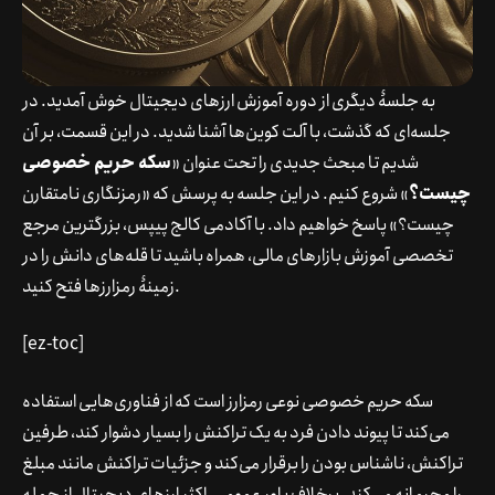
به جلسۀ دیگری از
دوره آموزش ارزهای دیجیتال
خوش آمدید. در
جلسه‌ای که گذشت، با
آلت کوین‌ها
آشنا شدید. در این قسمت، بر آن
شدیم تا مبحث جدیدی را تحت عنوان «
سکه حریم خصوصی
چیست؟
» شروع کنیم. در این جلسه به پرسش که «رمزنگاری نامتقارن
چیست؟» پاسخ خواهیم داد. با
آکادمی کالج پیپس
، بزرگترین مرجع
تخصصی آموزش بازارهای مالی، همراه باشید تا قله‌های دانش را در
زمینۀ رمزارزها فتح کنید.
[ez-toc]
سکه حریم خصوصی نوعی رمزارز است که از فناوری‌هایی استفاده
می‌کند تا پیوند دادن فرد به یک تراکنش را بسیار دشوار کند، طرفین
تراکنش، ناشناس بودن را برقرار می‌کند و جزئیات تراکنش مانند مبلغ
را محرمانه می‌کند. برخلاف باور عمومی، اکثر ارزهای دیجیتال از جمله