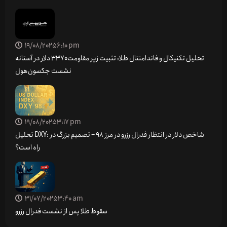
19/08/2025
6:10 pm
تحلیل تکنیکال و فاندامنتال طلا: تثبیت زیر مقاومت ۳۳۷۰ دلار در آستانه
نشست جکسون‌هول
19/08/2025
3:17 pm
تحلیل DXY: شاخص دلار در انتظار فدرال رزرو در مرز 98 – تصمیم بزرگ در
راه است؟
31/07/2025
3:40 am
سقوط طلا پس از نشست فدرال رزرو