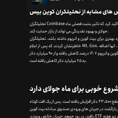
ای مشابه از تحلیلگران کوین بیس
تحلیلگران Coinbase دیوید دونگ و دیوید هان نیز به روند فصلی مشابه اشاره کردند. وی تاکید کرد که تاثیر مثبت فصلی ماه
جولای و بهبود نقدینگی می تواند از بازار حمایت کند.
د بهتری برای بیت کوین و اتریوم داشته باشد. تحلیلگران
خاطرنشان کردند که پس از اعلام Mt. Gox، موقعیت های اضافی در بازار پاک شد و نقدینگی می تواند بهبود یابد. انها اضافه
کردند که بین ماه های مه و ژوئن، میانگین حجم معاملات روزانه بیت کوین و اتریوم 16.7 درصد کاهش یافته و از 90 میلیارد دلار
به 75 میلیارد دلار کاهش یافته است.
روع خوبی برای ماه جولای دارد
بیت کوین شروع خوبی در ماه ژوئیه داشت و از منطقه 60،000 دلار به سطح 63،500 دلار افزایش یافته است. پس از یک افت کوتاه
بازگشت در جریان های ورودی صندوق مبادله بیت کوین (ETF) دوباره افزایش
یافت. در روز جمعه، جریان خالص ورودی ETF بیت کوین به 73 میلیون دلار رسید که بالاترین جریان ورودی روزانه در دو هفته