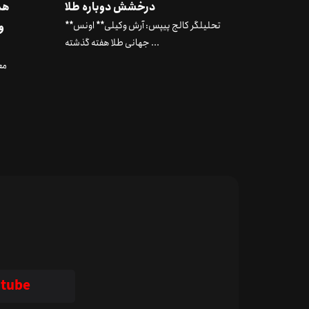
درخشش دوباره طلا
هم
**تحلیلگر کالج پیپس: آرش وکیلی** اونس
جهانی طلا هفته گذشته ...
مع
tube