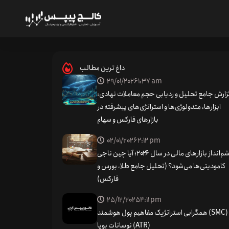
عملکرد بیت کوین و اتریوم در ماه جولای
داغ ترین مطالب
29/01/2026
1:37 am
زارش جامع تحلیل و ردیابی حجم معاملات نهادی:
ابزارها، متدولوژی‌ها و استراتژی‌های پیشرفته در
بازارهای فارکس و سهام
02/01/2026
2:12 pm
چشم‌انداز بازارهای مالی در سال ۲۰۲۶؛ آیا چین ناجی
کامودیتی‌ها می‌شود؟ (تحلیل جامع طلا، بورس و
فارکس)
25/12/2025
4:11 pm
همگرایی استراتژیک مفاهیم پول هوشمند (SMC) و
نوسانات پویا (ATR)