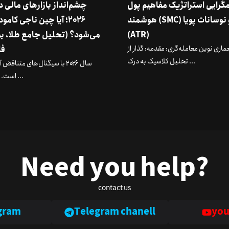
گرایی استراتژیک مفاهیم پول
چشم‌انداز بازارهای مالی 
هوشمند (SMC) و نوسانات پویا
۲۰۲۶؛ آیا چین ناجی کامو
(ATR)
می‌شود؟ (تحلیل جامع طلا، ب
ماری نوین معامله‌گری: مقدمه: گذار از
فا
تحلیل کلاسیک به درک ...
سال ۲۰۲۶ با سیگنال‌های متناقض
است. در حالی ...
Need you help?
contact us
gram
Telegram chanell
you