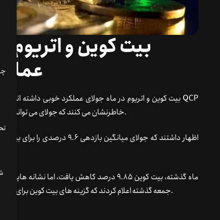
بیت کوین و اتریوم می
عملکر
بیت کوین و اتریوم در ماه جولای عملکرد خوبی داشته اند و ممک
Capital و Coinbase خاطرنشان می کنند که جولای می تواند برای سرمایه گذاران رمزنگاری مهم باشد.
تحل
ماه گذشته، بیت کوین 9.85 درصد کاهش یافت، اما ن
جمعه گذشته اعلام کردند که گزینه های بیت کوین برای یک حرکت صعودی به سمت تاریخ انقضای پایان ژوئن قرار دارند.