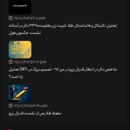
19/08/2025
6:10 pm
تحلیل تکنیکال و فاندامنتال طلا: تثبیت زیر مقاومت ۳۳۷۰ دلار در آستانه
نشست جکسون‌هول
19/08/2025
3:17 pm
تحلیل DXY: شاخص دلار در انتظار فدرال رزرو در مرز 98 – تصمیم بزرگ در
راه است؟
31/07/2025
3:40 am
سقوط طلا پس از نشست فدرال رزرو