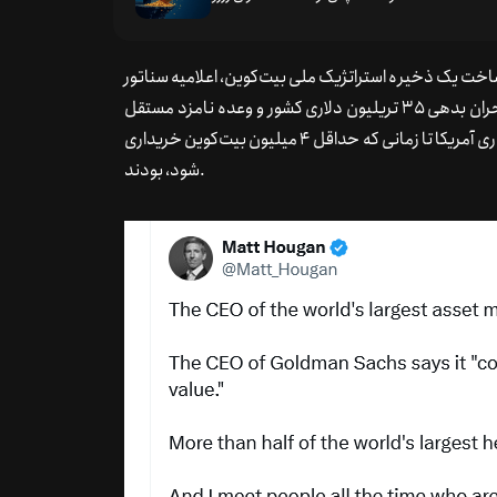
تا “دوباره به آنچه ممکن است” با بیت‌کوین فکر کند.
 ساخت یک ذخیره استراتژیک ملی بیت‌کوین، اعلامیه سناتور
وایومینگ سینتیا لومیس در مورد لایحه ذخیره بیت‌کوین برای حل بحران بدهی ۳۵ تریلیون دلاری کشور و وعده نامزد مستقل
رابرت اف. کندی جونیور برای خرید ۵۰۰ بیت‌کوین در روز توسط خزانه‌داری آمریکا تا زمانی که حداقل ۴ میلیون بیت‌کوین خریداری
شود، بودند.