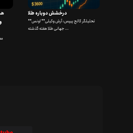
درخشش دوباره طلا
هم
**تحلیلگر کالج پیپس: آرش وکیلی** اونس
جهانی طلا هفته گذشته ...
مع