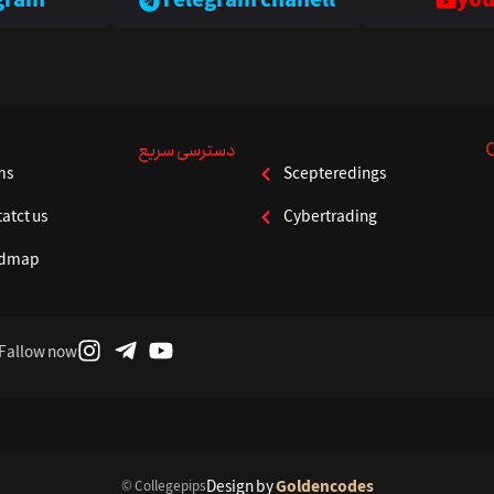
gram
Telegram chanell
you
دسترسی سریع
ms
Scepteredings
atct us
Cybertrading
dmap
Fallow now
Design by
Goldencodes
© Collegepips