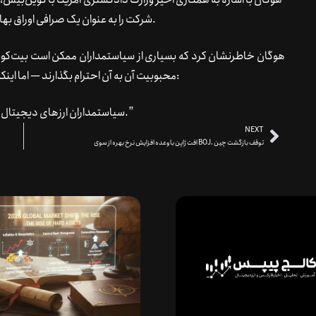
شرکت را به عنوان یک صرافی اوراق بهادار ثبت‌نشده شکایت کرده بود، استدلال خود را تقویت کرد.
هوگان خاطرنشان کرد که بسیاری از سیاستمداران ممکن است بیت‌کوین 
محبوبیت آن به آن احترام بگذارند — اما اینکه در کجای این طیف قرار دارند ممکن است حتی مهم نباشد:
“سیاستمداران ارزهای دیجیتال را می‌پذیرند زیرا آمریکایی‌ها ارزهای دیجیتال را می‌پذیرند.”
NEXT
افت ژاپن با وعده افزایش نرخ بهره از سوی BOJ، توقف بازگشت چین