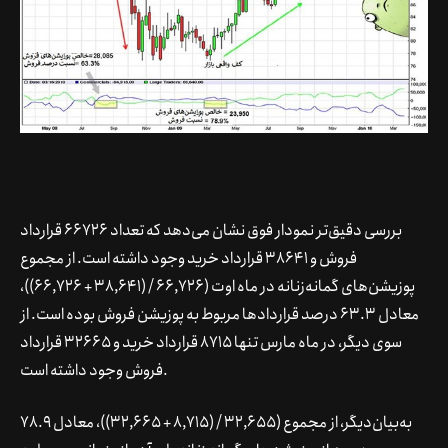
بررسی دقیق‌تر نمودار فوق نشان می‌دهد که تعداد 66726 قرارداد
فروش و 38641 قرارداد خرید وجود داشته است. از مجموع
پوزیشن‌های گمانه‌زنانه در ماه اوت (66,726 / (38,641 + 66,726))،
معادل 63.3 درصد قراردادها مربوط به پوزیشن فروش بوده است. از
سوی دیگر، در ماه مارس تنها 8715 قرارداد خرید و 32665 قرارداد
فروش وجود داشته است.
به‌بیان‌دیگر، از مجموع (32,655 / (8,715 + 32,665))، معادل 78.9