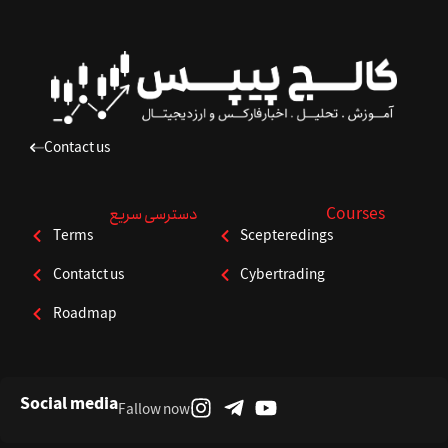
Contact us
Courses
دسترسی سریع
Terms
Scepteredings
Contatct us
Cybertrading
Roadmap
Social media
Fallow now