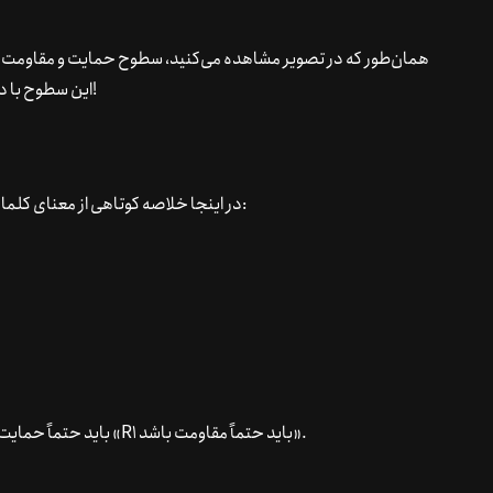
همان‌طور که در تصویر مشاهده می‌کنید، سطوح حمایت و مقاومت ا
این سطوح با دقت و ظرافت برای شما علامت‌گذاری شده‌اند! چقدر راحته؟!
در اینجا خلاصه کوتاهی از معنای کلمات اختصاری مرتبط با نقاط چرخش قیمت آورده شده است:
اما زیاد فکر خود درگیر این موضوع نکنید که «S1 باید حتماً حمایت باشد!» یا «R1 باید حتماً مقاومت باشد».