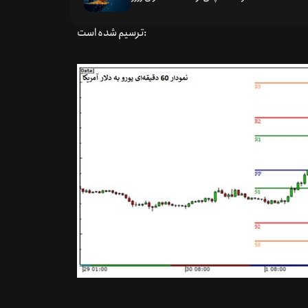
 از نقاط چرخش قیمت جفت ارز یورو به دلار آمریکا (EUR/USD) ارائه شده است که بر روی نمودار 1 ساعته
ترسیم شده است: