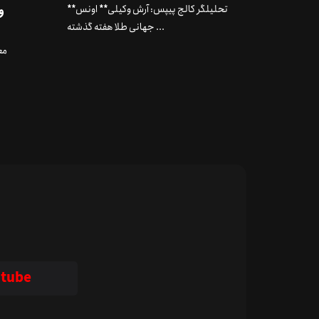
**تحلیلگر کالج پیپس: آرش وکیلی** اونس
جهانی طلا هفته گذشته ...
مع
tube