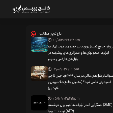
نقاط چرخش قیمت چیست؟ (درس14)
داغ ترین مطالب
چرخش قیمت چیست؟
29/01/2026
1:37 am
زارش جامع تحلیل و ردیابی حجم معاملات نهادی:
ابزارها، متدولوژی‌ها و استراتژی‌های پیشرفته در
بازارهای فارکس و سهام
منظور از نقاط چرخش قیمت
چیست؟
02/01/2026
2:12 pm
چشم‌انداز بازارهای مالی در سال ۲۰۲۶؛ آیا چین ناجی
یی سطوح احتمالی حمایت و مقاومت استفاده می‌کنند. به
کامودیتی‌ها می‌شود؟ (تحلیل جامع طلا، بورس و
فارکس)
هستند که در آنجا قیمت احتمالاً می‌تواند تغییر جهت
25/12/2025
4:11 pm
همگرایی استراتژیک مفاهیم پول هوشمند (SMC) و
، استفاده از نقاط چرخش قیمت مستلزم برخورداری از بصیرت
نوسانات پویا (ATR)