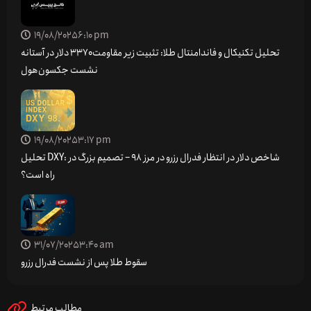
19/08/2025
6:10 pm
تحلیل تکنیکال و فاندامنتال طلا: تثبیت زیر مقاومت ۳۳۷۰ دلار در آستانه
نشست جکسون‌هول
19/08/2025
3:17 pm
تحلیل DXY: شاخص دلار در انتظار فدرال رزرو در مرز 98 – تصمیم بزرگ در
راه است؟
31/07/2025
3:40 am
سقوط طلا پس از نشست فدرال رزرو
مطالب مرتبط