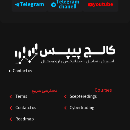
Telegram
Telegram
youtube
chanell
Contact us
Courses
دسترسی سریع
Terms
Scepteredings
Contatct us
Cybertrading
Roadmap