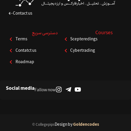
Contact us
Courses
دسترسی سریع
Terms
Scepteredings
Contatct us
Cybertrading
Roadmap
Social media
Fallow now
Design by
Goldencodes
© Collegepips