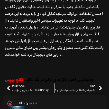
می‌تواند تحولی بزرگ در مسیر پذیرش و قانونی‌سازی بازار رمزارزها
باشد. این ساختار جدید با تمرکز بر شفافیت، نظارت دقیق و کاهش
احتمال تخلفات، می‌تواند سرمایه‌گذاران نهادی را به ورود به این عرصه
ترغیب کند. با توجه به تغییرات سیاسی اخیر و استقبال فزاینده از
فناوری بلاکچین، چنین ابتکاراتی می‌توانند راه را برای تبدیل آمریکا به
قطب جهانی بازار رمزارزها هموار سازند. اگر این پیشنهاد تأیید شود،
نه‌تنها اعتماد سرمایه‌گذاران به بازار ارزهای دیجیتال افزایش خواهد
یافت، بلکه گامی بلند به‌سوی یکپارچگی بیشتر بین دنیای مالی سنتی و
دارایی‌های دیجیتال برداشته خواهد شد.
جدیدترین اخبار بازارهای مالی در یک نگاه با
کالج پیپس
PREVIOUS
NEXT
بررسی آینده ارز مشترک بریکس؛ آیا طلا می‌تواند پشتوانه‌ساز شود؟
پیش‌بینی مؤسسه S&P Global Ratings: پذیرش گسترده‌تر استیبل‌کوین‌ها تحت چارچوب‌های قانونی مشخص
داغ ترین مطالب