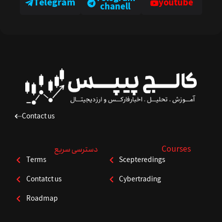
Telegram
youtube
chanell
Contact us
Courses
دسترسی سریع
Terms
Scepteredings
Contatct us
Cybertrading
Roadmap