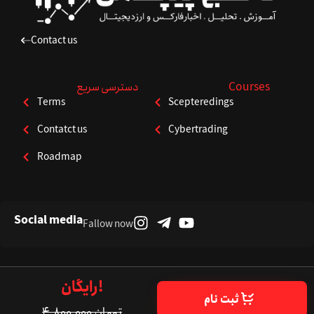
Contact us
Courses
دسترسی سریع
Terms
Scepteredings
Contatct us
Cybertrading
Roadmap
Social media
Fallow now
رایگان!
ثبت نام
Design by
Goldencodes
© Collegepips
4.800.000 تومان